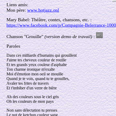
Liens amis:
Mon père:
www.hotjazz.onl
Mary Babel: Théâtre, contes, chansons, etc. :
https://www.facebook.com/p/Compagnie-Belerrance-100
Chanson "Grouille"
(version demo de travail)
:
Paroles
Dans ces milliards d'humains qui grouillent
J'aime tes cheveux couleur de rouille
Et tes grands yeux couleur d'asphalte
Ton charme ironique m'exalte
Moi d'émotion mon oeil se mouille
Quand je te vois, quand tu te grouilles,
Avaler tes frites de travers
Et t'imbiber d'un verre de bière
Ah des couleurs sous le ciel gris
Oh les couleurs de mon pays
Non sans délectation tu presses
Le pot de ketchup couleur sang